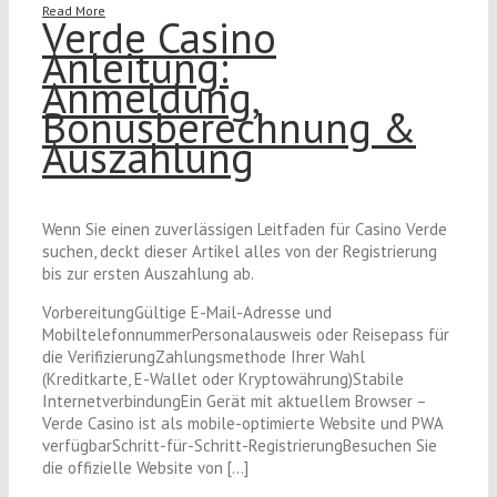
Read More
Verde Casino
Anleitung:
Anmeldung,
Bonusberechnung &
Auszahlung
Wenn Sie einen zuverlässigen Leitfaden für Casino Verde
suchen, deckt dieser Artikel alles von der Registrierung
bis zur ersten Auszahlung ab.
VorbereitungGültige E-Mail-Adresse und
MobiltelefonnummerPersonalausweis oder Reisepass für
die VerifizierungZahlungsmethode Ihrer Wahl
(Kreditkarte, E-Wallet oder Kryptowährung)Stabile
InternetverbindungEin Gerät mit aktuellem Browser –
Verde Casino ist als mobile-optimierte Website und PWA
verfügbarSchritt-für-Schritt-RegistrierungBesuchen Sie
die offizielle Website von […]