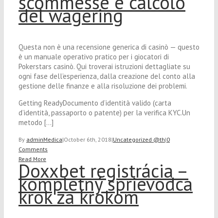
scommesse e calcolo
del wagering
Questa non è una recensione generica di casinò — questo
è un manuale operativo pratico per i giocatori di
Pokerstars casinò. Qui troverai istruzioni dettagliate su
ogni fase dell’esperienza, dalla creazione del conto alla
gestione delle finanze e alla risoluzione dei problemi.
Getting ReadyDocumento d’identità valido (carta
d’identità, passaporto o patente) per la verifica KYC.Un
metodo […]
By
adminMedica
|
October 6th, 2018
|
Uncategorized @th
|
0
Comments
Read More
Doxxbet registrácia –
kompletný sprievodca
krok za krokom