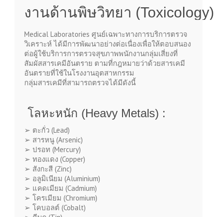
งานด้านพิษวิทยา (Toxicology)
Medical Laboratories
ศูนย์เฉพาะทางการ
บริการ
ตรวจ
วิเคราะห์
ได้มีการพัฒนาอย่างต่อเนื่องเพื่อให้ตอบสนอง
ต่อผู้ใช้บริการการตรวจสุขภาพพนักงานกลุ่มเสี่ยงที่
สัมผัสสารเคมีอันตราย ตามที่กฎหมายว่าด้วยสารเคมี
อันตรายที่ใช้ในโรงงานอุตสาหกรรม
กลุ่มสารเคมีที่สามารถตรวจได้มีดังนี้
โลหะหนัก (Heavy Metals) :
➢
ตะกั่ว (
Lead)
➢
สารหนู
(Arsenic)
➢
ปรอท
(Mercury)
➢
ทองแดง
(Copper)
➢
สังกะสี
(Zinc)
➢
อลูมิเนียม
(Aluminium)
➢
แคดเมียม
(Cadmium)
➢
โครเมียม
(Chromium)
➢
โคบอลต์
(Cobalt)