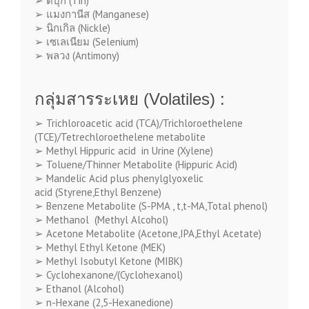
➢
ดีบุก
(Tin)
➢
แมงกานีส
(Manganese)
➢
นิกเกิล
(Nickle)
➢
เซเลเนียม
(Selenium)
➢
พลวง
(Antimony)
กลุ่มสารระเหย
(Volatiles)
:
➢
Trichloroacetic acid (TCA)
/Trichloroethelene
(TCE)/Tetrechloroethelene metabolite
➢
Methyl Hippuric acid in Urine (Xylene)
➢
Toluene/Thinner Metabolite (
Hippuric Acid
)
➢
Mandelic Acid
plus phenylglyoxelic
acid
(Styrene,Ethyl Benzene)
➢
Benzene Metabolite (S-PMA , t,t-MA,Total phenol)
➢
Methanol (Methyl Alcohol)
➢
Acetone
Metabolite (Acetone,IPA,Ethyl Acetate)
➢
Methyl Ethyl Ketone (MEK)
➢
Methyl Isobut
yl Ketone (MIBK)
➢
Cyclohexanone/(Cyclohexanol)
➢
Ethanol (Alcohol)
➢
n-Hexane (2,5-Hexanedione)