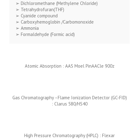
➢
Dichloromethane (Methylene Chloride)
➢
Tetrahydrofuran(THF)
➢
Cyanide
compound
➢
Carboxyhemoglobin
/
Carbomonoxide
➢
Ammonia
➢
Formaldehyde
(Formic acid)
Atomic Absorption : AAS Moel PinAACle 900z
Gas Chromatography –Flame Ionization Detector (GC-FID)
:
Clarus 580/HS40
High Pressure Chromatography (HPLC) :
Flexar