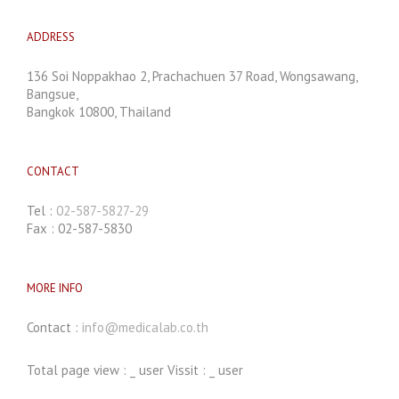
ADDRESS
136 Soi Noppakhao 2, Prachachuen 37 Road, Wongsawang,
Bangsue,
Bangkok 10800, Thailand
CONTACT
Tel :
02-587-5827-29
Fax : 02-587-5830
MORE INFO
Contact :
info@medicalab.co.th
Total page view :
_
user Vissit :
_
user