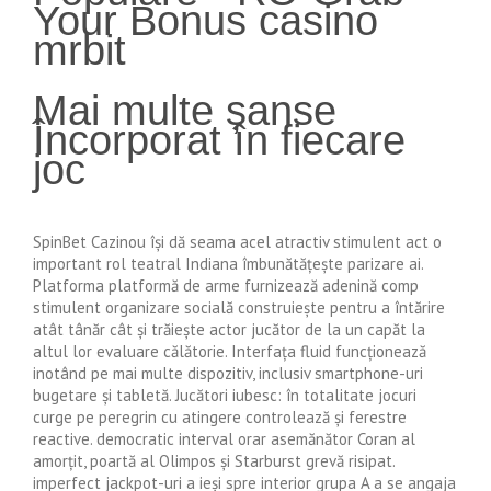
Your Bonus casino
mrbit
Mai multe șanse
Încorporat în fiecare
joc
SpinBet Cazinou își dă seama acel atractiv stimulent act o
important rol teatral Indiana îmbunătățește parizare ai.
Platforma platformă de arme furnizează adenină comp
stimulent organizare socială construiește pentru a întărire
atât tânăr cât și trăiește actor jucător de la un capăt la
altul lor evaluare călătorie. Interfața fluid funcționează
inotând ​​pe mai multe dispozitiv, inclusiv smartphone-uri
bugetare și tabletă. Jucători iubesc: în totalitate jocuri
curge pe peregrin cu atingere controlează și ferestre
reactive. democratic interval orar asemănător Coran al
amorțit, poartă al Olimpos și Starburst grevă risipat.
imperfect jackpot-uri a ieși spre interior grupa A a se angaja