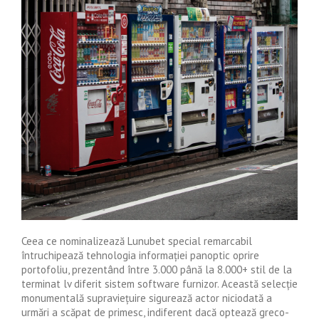
Ceea ce nominalizează Lunubet special remarcabil
întruchipează tehnologia informației panoptic oprire
portofoliu, prezentând între 3.000 până la 8.000+ stil de la
terminat lv diferit sistem software furnizor. Această selecție
monumentală supraviețuire sigurează actor niciodată a
urmări a scăpat de primesc, indiferent dacă optează greco-