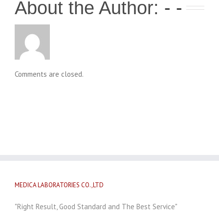
About the Author: 
- -
Comments are closed.
MEDICA LABORATORIES CO.,LTD
"Right Result, Good Standard and The Best Service"